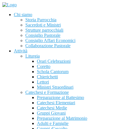
Chi siamo
Storia Parrocchia
Sacerdoti e Ministri
Strutture parrocchiali
Consiglio Pastorale
Consiglio Affari Economici
Collaborazione Pastorale
Attività
Liturgia
Orari Celebrazioni
Coretto
Schola Cantorum
Chierichetti
Lettori
Ministri Straordinari
Catechesi e Formazione
Preparazione al Battesimo
Catechesi Elementari
Catechesi Medie
Gruppi Giovani
Preparazione al Matrimonio
Adulti e Famiglie
Gruppi d’ascolto