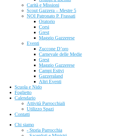
Carità e Missioni
Scout Gazzera – Mestre 5
NOI Patronato P. Frassati
Oratorio
Corsi
Grest
Maggio Gazzerese
Eventi
Zuccone D’oro
Carnevale delle Medie
Grest
Maggio Gazzerese
Campi Estivi
Gazzeraland
Altri Eventi
Scuola e Nido
Foglietto
Calendario
Attività Parrocchiali
Utilizzo Spazi
Contatti
Chi siamo
- Storia Parrocchia
- Sacerdoti e Ministri