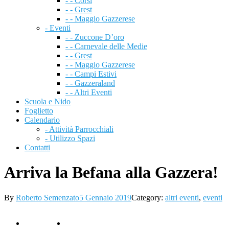
- - Corsi
- - Grest
- - Maggio Gazzerese
- Eventi
- - Zuccone D’oro
- - Carnevale delle Medie
- - Grest
- - Maggio Gazzerese
- - Campi Estivi
- - Gazzeraland
- - Altri Eventi
Scuola e Nido
Foglietto
Calendario
- Attività Parrocchiali
- Utilizzo Spazi
Contatti
Arriva la Befana alla Gazzera!
By
Roberto Semenzato
5 Gennaio 2019
Category:
altri eventi
,
eventi