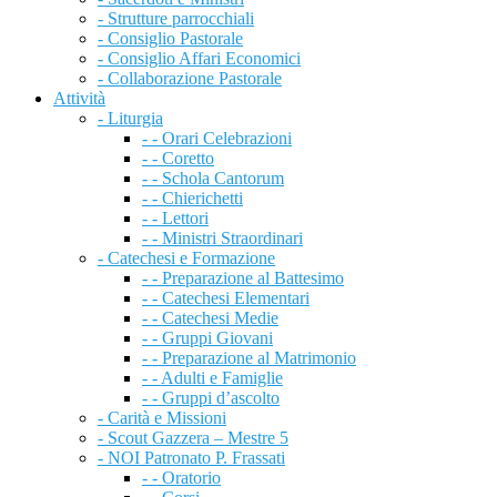
- Strutture parrocchiali
- Consiglio Pastorale
- Consiglio Affari Economici
- Collaborazione Pastorale
Attività
- Liturgia
- - Orari Celebrazioni
- - Coretto
- - Schola Cantorum
- - Chierichetti
- - Lettori
- - Ministri Straordinari
- Catechesi e Formazione
- - Preparazione al Battesimo
- - Catechesi Elementari
- - Catechesi Medie
- - Gruppi Giovani
- - Preparazione al Matrimonio
- - Adulti e Famiglie
- - Gruppi d’ascolto
- Carità e Missioni
- Scout Gazzera – Mestre 5
- NOI Patronato P. Frassati
- - Oratorio