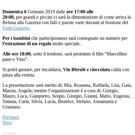
Domenica 6
Gennaio 2019 dalle
ore 17:00 alle
20:00,
per grandi e piccini ci sarà la dimostrazione di come arriva la
Befana alla Gazzera con falò e poesie varie davanti al frontone del
Forte Gazzera
.
Per i bambini
che parteciperanno sarà consegnato un numero per
l’estrazione di un regalo
molto speciale.
Alle ore 18:00
, sotto il tendone, sarà proiettato il film “Marcellino
pane e Vino”.
Si potrà gustare, per riscaldarsi,
Vin Bbrulé e cioccolata
calda con
pinza alla veneta.
La presentazione sarà merito di: Mia, Rosanna, Raffaela, Lisa, Gaia,
Marzia, Angela; mentre l’organizzazione è a cura di: Giorgio,
Mauro, Luca, Gianpietro, Sergio, Giorgio, Gianni, Mario, Eugenia,
Tatiana, Carla, Silvia, Lucia, Beatrice, Stefano, Annamaria e
Graziano.
Previous
Next
Contatti