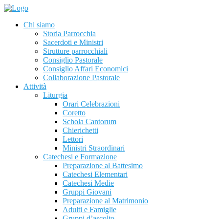
Chi siamo
Storia Parrocchia
Sacerdoti e Ministri
Strutture parrocchiali
Consiglio Pastorale
Consiglio Affari Economici
Collaborazione Pastorale
Attività
Liturgia
Orari Celebrazioni
Coretto
Schola Cantorum
Chierichetti
Lettori
Ministri Straordinari
Catechesi e Formazione
Preparazione al Battesimo
Catechesi Elementari
Catechesi Medie
Gruppi Giovani
Preparazione al Matrimonio
Adulti e Famiglie
Gruppi d’ascolto