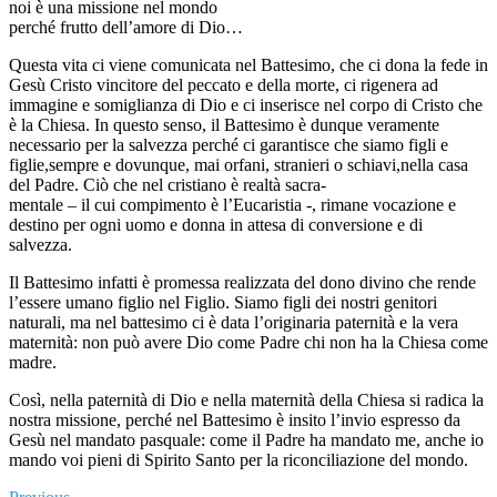
noi è una missione nel mondo
perché frutto dell’amore di Dio…
Questa vita ci viene comunicata nel Battesimo, che ci dona la fede in
Gesù Cristo vincitore del peccato e della morte, ci rigenera ad
immagine e somiglianza di Dio e ci inserisce nel corpo di Cristo che
è la Chiesa. In questo senso, il Battesimo è dunque veramente
necessario per la salvezza perché ci garantisce che siamo figli e
figlie,sempre e dovunque, mai orfani, stranieri o schiavi,nella casa
del Padre. Ciò che nel cristiano è realtà sacra-
mentale – il cui compimento è l’Eucaristia -, rimane vocazione e
destino per ogni uomo e donna in attesa di conversione e di
salvezza.
Il Battesimo infatti è promessa realizzata del dono divino che rende
l’essere umano figlio nel Figlio. Siamo figli dei nostri genitori
naturali, ma nel battesimo ci è data l’originaria paternità e la vera
maternità: non può avere Dio come Padre chi non ha la Chiesa come
madre.
Così, nella paternità di Dio e nella maternità della Chiesa si radica la
nostra missione, perché nel Battesimo è insito l’invio espresso da
Gesù nel mandato pasquale: come il Padre ha mandato me, anche io
mando voi pieni di Spirito Santo per la riconciliazione del mondo.