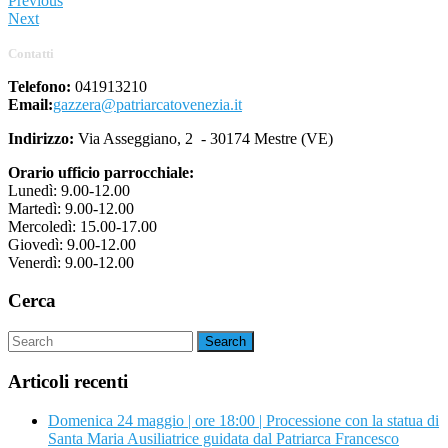
Previous
Next
Contatti
Telefono:
041913210
Email:
gazzera@patriarcatovenezia.it
Indirizzo:
Via Asseggiano, 2 - 30174 Mestre (VE)
Orario ufficio parrocchiale:
Lunedì: 9.00-12.00
Martedì: 9.00-12.00
Mercoledì: 15.00-17.00
Giovedì: 9.00-12.00
Venerdì: 9.00-12.00
Cerca
Articoli recenti
Domenica 24 maggio | ore 18:00 | Processione con la statua di
Santa Maria Ausiliatrice guidata dal Patriarca Francesco