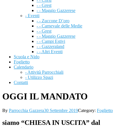
- - Corsi
- - Grest
- - Maggio Gazzerese
- Eventi
- - Zuccone D’oro
- - Carnevale delle Medie
- - Grest
- - Maggio Gazzerese
- - Campi Estivi
- - Gazzeraland
- - Altri Eventi
Scuola e Nido
Foglietto
Calendario
- Attività Parrocchiali
- Utilizzo Spazi
Contatti
OGGI IL MANDATO
By
Parrocchia Gazzera
30 Settembre 2019
Category:
Foglietto
siamo “CHIESA IN USCITA” dal