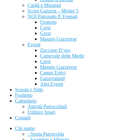
Carità e Missioni
Scout Gazzera – Mestre 5
NOI Patronato P. Frassati
Oratorio
Corsi
Grest
Maggio Gazzerese
Eventi
Zuccone D’oro
Carnevale delle Medie
Grest
Maggio Gazzerese
Campi Estivi
Gazzeraland
Altri Eventi
Scuola e Nido
Foglietto
Calendario
Attività Parrocchiali
Utilizzo Spazi
Contatti
Chi siamo
- Storia Parrocchia
- Sacerdoti e Ministri