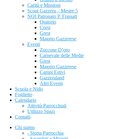
Carità e Missioni
Scout Gazzera – Mestre 5
NOI Patronato P. Frassati
Oratorio
Corsi
Grest
Maggio Gazzerese
Eventi
Zuccone D’oro
Carnevale delle Medie
Grest
Maggio Gazzerese
Campi Estivi
Gazzeraland
Altri Eventi
Scuola e Nido
Foglietto
Calendario
Attività Parrocchiali
Utilizzo Spazi
Contatti
Chi siamo
- Storia Parrocchia
- Sacerdoti e Ministri