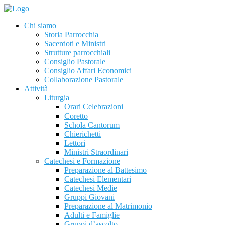
Chi siamo
Storia Parrocchia
Sacerdoti e Ministri
Strutture parrocchiali
Consiglio Pastorale
Consiglio Affari Economici
Collaborazione Pastorale
Attività
Liturgia
Orari Celebrazioni
Coretto
Schola Cantorum
Chierichetti
Lettori
Ministri Straordinari
Catechesi e Formazione
Preparazione al Battesimo
Catechesi Elementari
Catechesi Medie
Gruppi Giovani
Preparazione al Matrimonio
Adulti e Famiglie
Gruppi d’ascolto