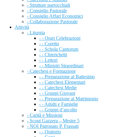
- Strutture parrocchiali
- Consiglio Pastorale
- Consiglio Affari Economici
- Collaborazione Pastorale
Attività
- Liturgia
- - Orari Celebrazioni
- - Coretto
- - Schola Cantorum
- - Chierichetti
- - Lettori
- - Ministri Straordinari
- Catechesi e Formazione
- - Preparazione al Battesimo
- - Catechesi Elementari
- - Catechesi Medie
- - Gruppi Giovani
- - Preparazione al Matrimonio
- - Adulti e Famiglie
- - Gruppi d’ascolto
- Carità e Missioni
- Scout Gazzera – Mestre 5
- NOI Patronato P. Frassati
- - Oratorio