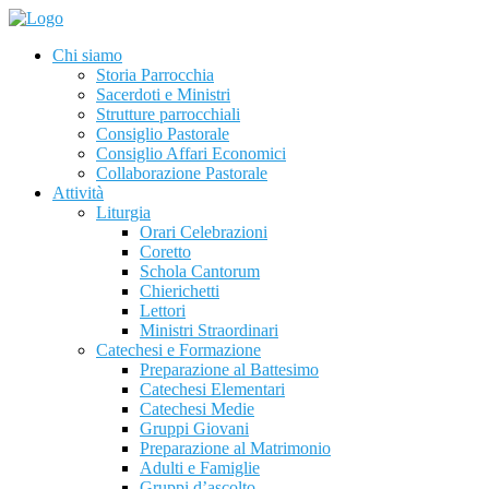
Chi siamo
Storia Parrocchia
Sacerdoti e Ministri
Strutture parrocchiali
Consiglio Pastorale
Consiglio Affari Economici
Collaborazione Pastorale
Attività
Liturgia
Orari Celebrazioni
Coretto
Schola Cantorum
Chierichetti
Lettori
Ministri Straordinari
Catechesi e Formazione
Preparazione al Battesimo
Catechesi Elementari
Catechesi Medie
Gruppi Giovani
Preparazione al Matrimonio
Adulti e Famiglie
Gruppi d’ascolto