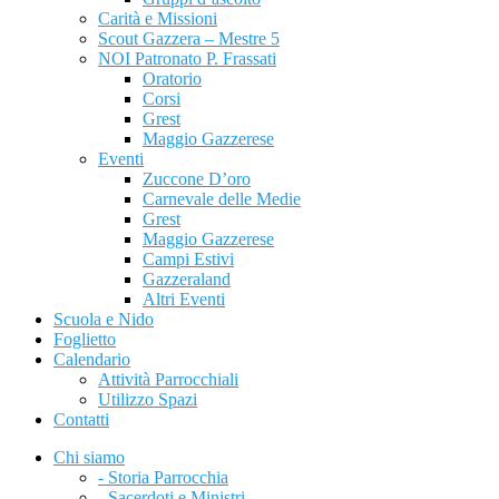
Carità e Missioni
Scout Gazzera – Mestre 5
NOI Patronato P. Frassati
Oratorio
Corsi
Grest
Maggio Gazzerese
Eventi
Zuccone D’oro
Carnevale delle Medie
Grest
Maggio Gazzerese
Campi Estivi
Gazzeraland
Altri Eventi
Scuola e Nido
Foglietto
Calendario
Attività Parrocchiali
Utilizzo Spazi
Contatti
Chi siamo
- Storia Parrocchia
- Sacerdoti e Ministri