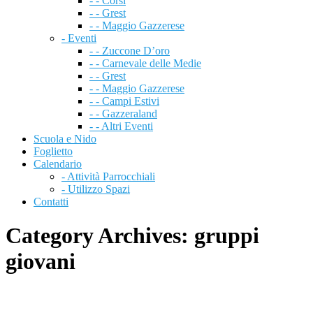
- - Corsi
- - Grest
- - Maggio Gazzerese
- Eventi
- - Zuccone D’oro
- - Carnevale delle Medie
- - Grest
- - Maggio Gazzerese
- - Campi Estivi
- - Gazzeraland
- - Altri Eventi
Scuola e Nido
Foglietto
Calendario
- Attività Parrocchiali
- Utilizzo Spazi
Contatti
Category Archives:
gruppi
giovani