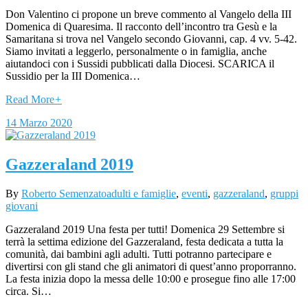
Don Valentino ci propone un breve commento al Vangelo della III
Domenica di Quaresima. Il racconto dell’incontro tra Gesù e la
Samaritana si trova nel Vangelo secondo Giovanni, cap. 4 vv. 5-42.
Siamo invitati a leggerlo, personalmente o in famiglia, anche
aiutandoci con i Sussidi pubblicati dalla Diocesi. SCARICA il
Sussidio per la III Domenica…
Read More
+
14 Marzo 2020
Gazzeraland 2019
By
Roberto Semenzato
adulti e famiglie
,
eventi
,
gazzeraland
,
gruppi
giovani
Gazzeraland 2019 Una festa per tutti! Domenica 29 Settembre si
terrà la settima edizione del Gazzeraland, festa dedicata a tutta la
comunità, dai bambini agli adulti. Tutti potranno partecipare e
divertirsi con gli stand che gli animatori di quest’anno proporranno.
La festa inizia dopo la messa delle 10:00 e prosegue fino alle 17:00
circa. Si…