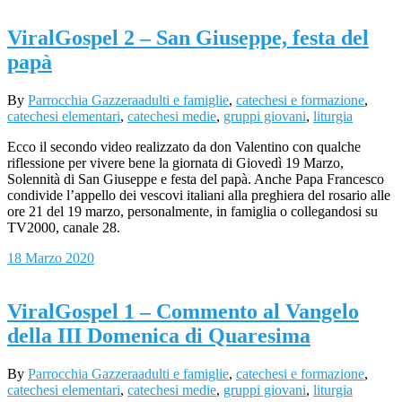
ViralGospel 2 – San Giuseppe, festa del
papà
By
Parrocchia Gazzera
adulti e famiglie
,
catechesi e formazione
,
catechesi elementari
,
catechesi medie
,
gruppi giovani
,
liturgia
Ecco il secondo video realizzato da don Valentino con qualche
riflessione per vivere bene la giornata di Giovedì 19 Marzo,
Solennità di San Giuseppe e festa del papà. Anche Papa Francesco
condivide l’appello dei vescovi italiani alla preghiera del rosario alle
ore 21 del 19 marzo, personalmente, in famiglia o collegandosi su
TV2000, canale 28.
18 Marzo 2020
ViralGospel 1 – Commento al Vangelo
della III Domenica di Quaresima
By
Parrocchia Gazzera
adulti e famiglie
,
catechesi e formazione
,
catechesi elementari
,
catechesi medie
,
gruppi giovani
,
liturgia