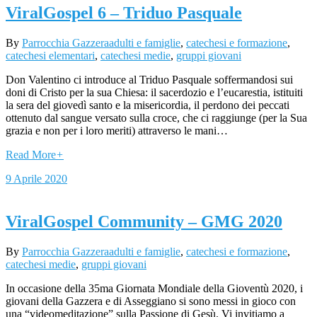
ViralGospel 6 – Triduo Pasquale
By
Parrocchia Gazzera
adulti e famiglie
,
catechesi e formazione
,
catechesi elementari
,
catechesi medie
,
gruppi giovani
Don Valentino ci introduce al Triduo Pasquale soffermandosi sui
doni di Cristo per la sua Chiesa: il sacerdozio e l’eucarestia, istituiti
la sera del giovedì santo e la misericordia, il perdono dei peccati
ottenuto dal sangue versato sulla croce, che ci raggiunge (per la Sua
grazia e non per i loro meriti) attraverso le mani…
Read More
+
9 Aprile 2020
ViralGospel Community – GMG 2020
By
Parrocchia Gazzera
adulti e famiglie
,
catechesi e formazione
,
catechesi medie
,
gruppi giovani
In occasione della 35ma Giornata Mondiale della Gioventù 2020, i
giovani della Gazzera e di Asseggiano si sono messi in gioco con
una “videomeditazione” sulla Passione di Gesù. Vi invitiamo a