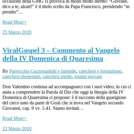
occasione della GMG ci provoca in modo molto diretto: “Giovane,
dico a te, alzati!” è il titolo scelto da Papa Francesco, prendendo “in
prestito”…
Read More
+
25 Marzo 2020
ViralGospel 3 – Commento al Vangelo
della IV Domenica di Quaresima
By
Parrocchia Gazzera
adulti e famiglie
,
catechesi e formazione
,
catechesi elementari
,
catechesi medie
,
gruppi giovani
Don Valentino continua ad accompagnarci con i suoi video, in cui ci
aiuta a comprendere la Parola di Dio che oggi la liturgia della IV
Domenica di Quaresima ci propone: è il racconto della guarigione
del cieco nato da parte di Gesù che si trova nel Vangelo secondo
Giovanni, cap. 9 vv. 1-41. Siamo invitati…
Read More
+
22 Marzo 2020