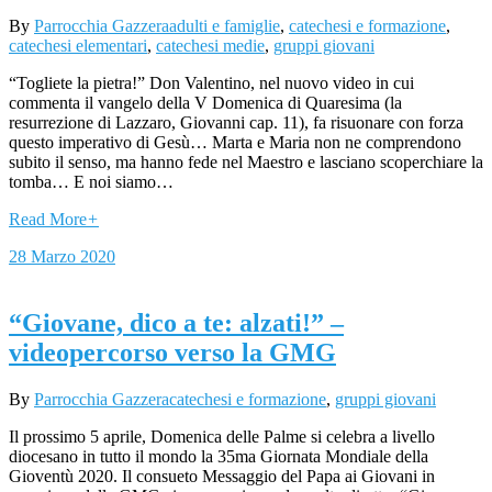
By
Parrocchia Gazzera
adulti e famiglie
,
catechesi e formazione
,
catechesi elementari
,
catechesi medie
,
gruppi giovani
“Togliete la pietra!” Don Valentino, nel nuovo video in cui
commenta il vangelo della V Domenica di Quaresima (la
resurrezione di Lazzaro, Giovanni cap. 11), fa risuonare con forza
questo imperativo di Gesù… Marta e Maria non ne comprendono
subito il senso, ma hanno fede nel Maestro e lasciano scoperchiare la
tomba… E noi siamo…
Read More
+
28 Marzo 2020
“Giovane, dico a te: alzati!” –
videopercorso verso la GMG
By
Parrocchia Gazzera
catechesi e formazione
,
gruppi giovani
Il prossimo 5 aprile, Domenica delle Palme si celebra a livello
diocesano in tutto il mondo la 35ma Giornata Mondiale della
Gioventù 2020. Il consueto Messaggio del Papa ai Giovani in