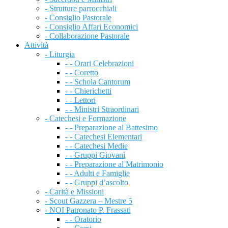
- Strutture parrocchiali
- Consiglio Pastorale
- Consiglio Affari Economici
- Collaborazione Pastorale
Attività
- Liturgia
- - Orari Celebrazioni
- - Coretto
- - Schola Cantorum
- - Chierichetti
- - Lettori
- - Ministri Straordinari
- Catechesi e Formazione
- - Preparazione al Battesimo
- - Catechesi Elementari
- - Catechesi Medie
- - Gruppi Giovani
- - Preparazione al Matrimonio
- - Adulti e Famiglie
- - Gruppi d’ascolto
- Carità e Missioni
- Scout Gazzera – Mestre 5
- NOI Patronato P. Frassati
- - Oratorio