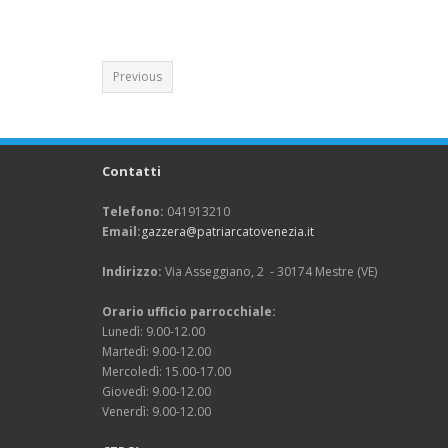
Previous
Contatti
Telefono:
041913210
Email:
gazzera@patriarcatovenezia.it
Indirizzo:
Via Asseggiano, 2 - 30174 Mestre (VE)
Orario ufficio parrocchiale:
Lunedì: 9.00-12.00
Martedì: 9.00-12.00
Mercoledì: 15.00-17.00
Giovedì: 9.00-12.00
Venerdì: 9.00-12.00