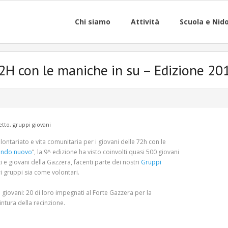
Chi siamo
Attività
Scuola e Nid
2H con le maniche in su – Edizione 20
etto
,
gruppi giovani
lontariato e vita comunitaria per i giovani delle 72h con le
ondo nuovo
”, la 9^ edizione ha visto coinvolti quasi 500 giovani
ti e giovani della Gazzera, facenti parte dei nostri
Gruppi
ri gruppi sia come volontari.
 giovani: 20 di loro impegnati al Forte Gazzera per la
intura della recinzione.