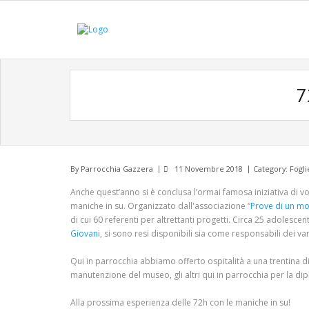
7
By
Parrocchia Gazzera
11 Novembre 2018
Category:
Fogli
Anche quest’anno si è conclusa l’ormai famosa iniziativa di vo
maniche in su. Organizzato dall'associazione “
Prove di un m
di cui 60 referenti per altrettanti progetti. Circa 25 adolescen
Giovani
, si sono resi disponibili sia come responsabili dei va
Qui in parrocchia abbiamo offerto ospitalità a una trentina di
manutenzione del museo, gli altri qui in parrocchia per la dip
Alla prossima esperienza delle 72h con le maniche in su!