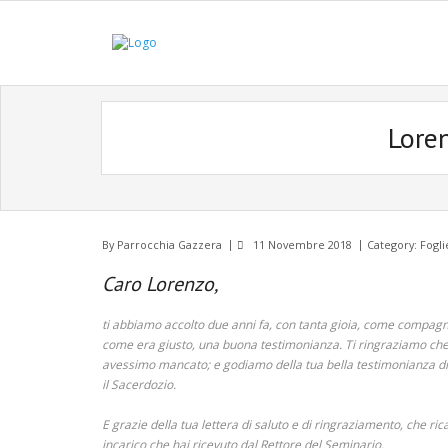
Lore
By
Parrocchia Gazzera
11 Novembre 2018
Category:
Fogli
Caro Lorenzo,
ti abbiamo accolto due anni fa, con tanta gioia, come compagno 
come era giusto, una buona testimonianza. Ti ringraziamo che t
avessimo mancato; e godiamo della tua bella testimonianza di
il Sacerdozio.
E grazie della tua lettera di saluto e di ringraziamento, che ri
incarico che hai ricevuto dal Rettore del Seminario.