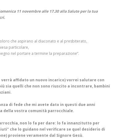
omenica 11 novembre alle 17.30 alla Salute per la tua
ri.
loro che aspirano al diaconato e al presbiterato,
hiesa particolare,
mpegno nel portare a termine la preparazione”.
verrà affidato un nuovo incarico) vorrei salutare con
più sia quelli che non sono riuscito a incontrare, bambini
nziani.
ianza di fede che mi avete dato in questi due anni
ita della vostra comunità parrocchiale.
rrocchia, non lo fa per dare: lo fa innanzitutto per
aiuti" che lo guidano nel verificare se quel desiderio di
zione) proviene veramente dal Signore Gesù.