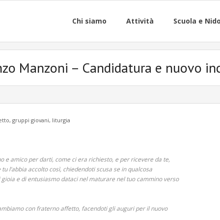
Chi siamo
Attività
Scuola e Nid
nzo Manzoni – Candidatura e nuovo inc
etto
,
gruppi giovani
,
liturgia
e amico per darti, come ci era richiesto, e per ricevere da te,
u l’abbia accolto così, chiedendoti scusa se in qualcosa
 gioia e di entusiasmo dataci nel maturare nel tuo cammino verso
cambiamo con fraterno affetto, facendoti gli auguri per il nuovo