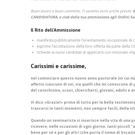
Buon lavoro e buon cammino. Ti saremo vicini anche presto:
d
CANDIDATURA, e cioè della tua ammissione agli Ordini Sac
Il Rito dell’Ammissione
manifesta pubblicamente l’orientamento vocazionale di co
esprime l’accettazione della loro offerta da parte della C
richiede ai nuovi candidati di applicarsi con rinnovato i
Carissimi e carissime,
nel cominciare questo nuovo anno pastorale (in cui mi 
affetto ciascuno di voi, sia quelli che mi conoscono di 
del catechismo, scout, chierichetti, giovani, adulti e a
Vi dico «Grazie!» prima di tutto per la bella testimon
trascorsi in tanti momenti, non sempre facili, della v
Quando un seminarista si inserisce nella vita di una pa
ricevere, nelle occasioni di ogni giorno, tanti piccoli "
bene per sé e per gli altri (che porta il nome di Voca