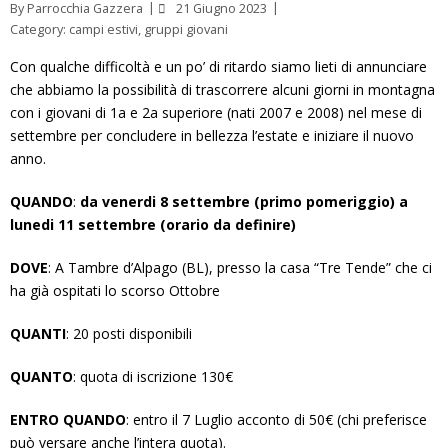
By
Parrocchia Gazzera
21 Giugno 2023
Category:
campi estivi
,
gruppi giovani
Con qualche difficoltà e un po’ di ritardo siamo lieti di annunciare
che abbiamo la possibilità di trascorrere alcuni giorni in montagna
con i giovani di 1a e 2a superiore (nati 2007 e 2008) nel mese di
settembre per concludere in bellezza l’estate e iniziare il nuovo
anno.
QUANDO
:
da venerdi 8 settembre (primo pomeriggio) a
lunedi 11 settembre (orario da definire)
DOVE
: A Tambre d’Alpago (BL), presso la casa “Tre Tende” che ci
ha già ospitati lo scorso Ottobre
QUANTI
: 20 posti disponibili
QUANTO
: quota di iscrizione 130€
ENTRO QUANDO
: entro il 7 Luglio acconto di 50€ (chi preferisce
può versare anche l’intera quota).