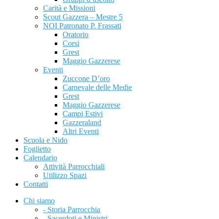
Carità e Missioni
Scout Gazzera – Mestre 5
NOI Patronato P. Frassati
Oratorio
Corsi
Grest
Maggio Gazzerese
Eventi
Zuccone D’oro
Carnevale delle Medie
Grest
Maggio Gazzerese
Campi Estivi
Gazzeraland
Altri Eventi
Scuola e Nido
Foglietto
Calendario
Attività Parrocchiali
Utilizzo Spazi
Contatti
Chi siamo
- Storia Parrocchia
- Sacerdoti e Ministri