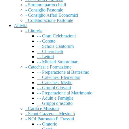
- Strutture parrocchiali
- Consiglio Pastorale
- Consiglio Affari Economici
- Collaborazione Pastorale
Attività
- Liturgia
- - Orari Celebrazioni
- - Coretto
- - Schola Cantorum
- - Chierichetti
- - Lettori
- - Ministri Straordinari
- Catechesi e Formazione
- - Preparazione al Battesimo
- - Catechesi Elementari
- - Catechesi Medie
- - Gruppi Giovani
- - Preparazione al Matrimonio
- - Adulti e Famiglie
- - Gruppi d’ascolto
- Carità e Missioni
- Scout Gazzera – Mestre 5
- NOI Patronato P. Frassati
- - Oratorio