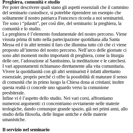
Preghiera, comunità e studio
Per poter descrivere quali siano gli aspetti essenziali che il cammino
del seminario custodisce, si potrebbe riprendere un esempio che
solitamente il nostro patriarca Francesco ricorda a noi seminaristi.
Tre sono i “pilastri”, per così dire, del seminario: la preghiera, la
comunità e lo studio.
La preghiera è l’elemento fondamentale del nostro percorso. Viene
vissuta prima di tutto nella partecipazione quotidiana alla Santa
Messa ed è in altri termini il faro che illumina tutto ciò che ci viene
proposto all’interno del nostro percorso. Nell’arco delle giornate ci
sono altri momenti molto importanti di preghiera, come la liturgia
delle ore, l’adorazione al Santissimo, la meditazione e le catechesi.
I vari appuntamenti richiamano direttamente alla vita comunitaria.
Vivere la quotidianità con gli altri seminaristi è infatti altrettanto
essenziale, proprio perché ci offre la possibilità di maturare il senso
di comunità che in primo luogo la Chiesa dona ai cristiani; inoltre
questa realtà ci concede uno sguardo verso la comunione
presbiterale.
Infine vi è l’aspetto dello studio. Nei vari corsi, affrontiamo
numerosi argomenti: ci concentriamo ovviamente nelle materie
teologiche, dando comunque grande spazio, già nei primi anni, allo
studio della filosofia, delle lingue antiche e delle materie
umanistiche.
Il servizio nel seminario