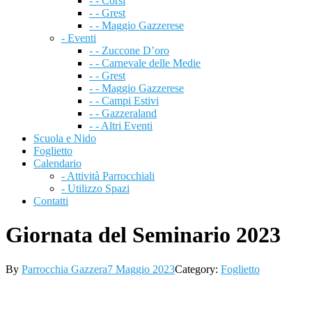
- - Corsi
- - Grest
- - Maggio Gazzerese
- Eventi
- - Zuccone D’oro
- - Carnevale delle Medie
- - Grest
- - Maggio Gazzerese
- - Campi Estivi
- - Gazzeraland
- - Altri Eventi
Scuola e Nido
Foglietto
Calendario
- Attività Parrocchiali
- Utilizzo Spazi
Contatti
Giornata del Seminario 2023
By
Parrocchia Gazzera
7 Maggio 2023
Category:
Foglietto