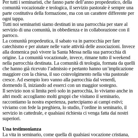
Per tutti i seminaristi, che fanno parte dell’anno propedeutico, della
comunità vocazionale e teologica, il servizio pastorale è sempre una
parte costitutiva della formazione, ma con un carattere differente per
ogni tappa.
Tutti noi seminaristi siamo destinati in una parrocchia per stare al
servizio di una comunità, in obbedienza e in collaborazione con il
parroco.
La comunità propedeutica, il sabato va in parrocchia per fare
catechismo e per aiutare nelle varie attività delle associazioni. Invece
alla domenica può vivere la Santa Messa nella sua parrocchia di
origine. La comunità vocazionale, invece, rimane tutto il weekend
nella parrocchia destinata. La comunità di teologia, formata da quelli
che hanno già ricevuto l’admissio e pertanto hanno un’implicazione
maggiore con la chiesa, il suo coinvolgimento nella vita pastorale
cresce. Ad esempio loro vanno alla parrocchia dal venerdì,
dormendo lì, iniziando ad esserci con un maggior sostegno.
Il servizio non si limita però solo in parrocchia, lo viviamo anche in
altri modi: accogliamo molti gruppi che visitano il seminario,
raccontiamo la nostra esperienza, partecipiamo ai campi estivi;
viviamo con fede la preghiera, lo studio, l’ordine in seminario, il
servizio in cattedrale, e qualsiasi richiesta ci venga fatta dai nostri
superiori.
Una testimonianza
La vita in seminario, come quella di qualsiasi vocazione cristiana,