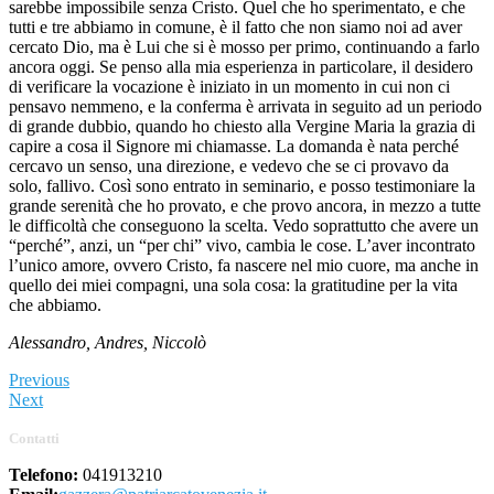
sarebbe impossibile senza Cristo. Quel che ho sperimentato, e che
tutti e tre abbiamo in comune, è il fatto che non siamo noi ad aver
cercato Dio, ma è Lui che si è mosso per primo, continuando a farlo
ancora oggi. Se penso alla mia esperienza in particolare, il desidero
di verificare la vocazione è iniziato in un momento in cui non ci
pensavo nemmeno, e la conferma è arrivata in seguito ad un periodo
di grande dubbio, quando ho chiesto alla Vergine Maria la grazia di
capire a cosa il Signore mi chiamasse. La domanda è nata perché
cercavo un senso, una direzione, e vedevo che se ci provavo da
solo, fallivo. Così sono entrato in seminario, e posso testimoniare la
grande serenità che ho provato, e che provo ancora, in mezzo a tutte
le difficoltà che conseguono la scelta. Vedo soprattutto che avere un
“perché”, anzi, un “per chi” vivo, cambia le cose. L’aver incontrato
l’unico amore, ovvero Cristo, fa nascere nel mio cuore, ma anche in
quello dei miei compagni, una sola cosa: la gratitudine per la vita
che abbiamo.
Alessandro, Andres, Niccolò
Previous
Next
Contatti
Telefono:
041913210