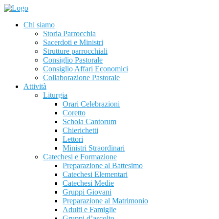
Chi siamo
Storia Parrocchia
Sacerdoti e Ministri
Strutture parrocchiali
Consiglio Pastorale
Consiglio Affari Economici
Collaborazione Pastorale
Attività
Liturgia
Orari Celebrazioni
Coretto
Schola Cantorum
Chierichetti
Lettori
Ministri Straordinari
Catechesi e Formazione
Preparazione al Battesimo
Catechesi Elementari
Catechesi Medie
Gruppi Giovani
Preparazione al Matrimonio
Adulti e Famiglie
Gruppi d’ascolto