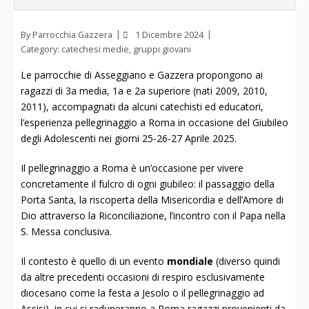
By
Parrocchia Gazzera
1 Dicembre 2024
Category:
catechesi medie
,
gruppi giovani
Le parrocchie di Asseggiano e Gazzera propongono ai
ragazzi di 3a media, 1a e 2a superiore (nati 2009, 2010,
2011), accompagnati da alcuni catechisti ed educatori,
l’esperienza pellegrinaggio a Roma in occasione del Giubileo
degli Adolescenti nei giorni 25-26-27 Aprile 2025.
Il pellegrinaggio a Roma è un’occasione per vivere
concretamente il fulcro di ogni giubileo: il passaggio della
Porta Santa, la riscoperta della Misericordia e dell’Amore di
Dio attraverso la Riconciliazione, l’incontro con il Papa nella
S. Messa conclusiva.
Il contesto è quello di un evento
mondiale
(diverso quindi
da altre precedenti occasioni di respiro esclusivamente
diocesano come la festa a Jesolo o il pellegrinaggio ad
Assisi), in cui si raduneranno a Roma ragazzi provenienti da