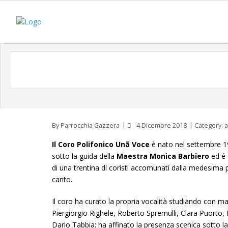
By
Parrocchia Gazzera
4 Dicembre 2018
Category:
a
Il Coro Polifonico Unā Voce
è nato nel settembre 1
sotto la guida della
Maestra Monica Barbiero
ed é 
di una trentina di coristi accomunati dalla medesima p
canto.
Il coro ha curato la propria vocalità studiando con ma
Piergiorgio Righele, Roberto Spremulli, Clara Puorto,
Dario Tabbia; ha affinato la presenza scenica sotto la 