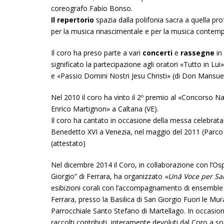
coreografo Fabio Bonso.
Il repertorio
spazia dalla polifonia sacra a quella pr
per la musica rinascimentale e per la musica contem
Il coro ha preso parte a vari
concerti
e
rassegne
in 
significato la partecipazione agli oratori «Tutto in L
e «Passio Domini Nostri Jesu Christi» (di Don Mansue
Nel 2010 il coro ha vinto il 2º premio al «Concorso 
Enrico Martignon» a Caltana (VE).
Il coro ha cantato in occasione della messa celebrata 
Benedetto XVI a Venezia, nel maggio del 2011 (Parco 
(attestato)
Nel dicembre 2014 il Coro, in collaborazione con l’Osp
Giorgio” di Ferrara, ha organizzato
«Unā Voce per Sa
esibizioni corali con l’accompagnamento di ensemble 
Ferrara, presso la Basilica di San Giorgio Fuori le Mu
Parrocchiale Santo Stefano di Martellago. In occasione
raccolti contributi, interamente devoluti dal Coro a s