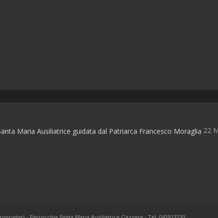
22 M
nta Maria Ausiliatrice guidata dal Patriarca Francesco Moraglia
i proprietari - Parrocchia Santa Maria Ausiliatrice Gazzera - Tel. 041913210