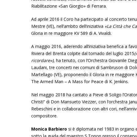
Riabilitazione «San Giorgio» di Ferrara.
Ad aprile 2016 il Coro ha partecipato al concerto tenu
Mestre (VE), nell’ambito dell’iniziativa
«La Città che C
Gloria in re maggiore KV 589 di A. Vivaldi.
A maggio 2016, aderendo all’iniziativa benefica a favo
Riviera del Brenta colpite dal tornado del luglio 2015
(
ricordare»)
, ha tenuto, con l’Orchestra Giovanile Dieg
Laudani, tre concerti nei comuni di Sambruson di Dolo
Martellago (VE), proponendo il Gloria in re maggiore K
The Armed Man – A Mass for Peace di K. Jenkins.
Nel maggio 2018 ha cantato a Pieve di Soligo l’Orato
Christi” di Don Mansueto Viezzer, con l’orchestra Janu
Rebeschini e in collaborazione con altri cori, nell’ann
compositore.
Monica Barbiero
si è diplomata nel 1983 in organo 
sotto la guida del maestro S.Tonon presso il conserv