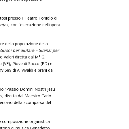
tosi presso il Teatro Toniolo di
anta»
, con l’esecuzione dell’opera
re della popolazione della
«Suoni per aiutare – Silenzi per
o Valeri diretta dal M° G.
 (VE), Piove di Sacco (PD) e
V 589 di A. Vivaldi e brani da
rio “Passio Domini Nostri Jesu
s, diretta dal Maestro Carlo
iversario della scomparsa del
e composizione organistica
atorio di musica Benedetto