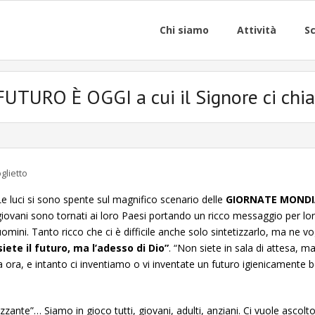
Chi siamo
Attività
Sc
 FUTURO È OGGI a cui il Signore ci chi
glietto
Le luci si sono spente sul magnifico scenario delle
GIORNATE MONDI
giovani sono tornati ai loro Paesi portando un ricco messaggio per loro;
uomini. Tanto ricco che ci è difficile anche solo sintetizzarlo, ma ne vo
siete il futuro, ma l’adesso di Dio”
. “Non siete in sala di attesa, ma
tra ora, e intanto ci inventiamo o vi inventate un futuro igienicamen
llizzante”… Siamo in gioco tutti, giovani, adulti, anziani. Ci vuole asc