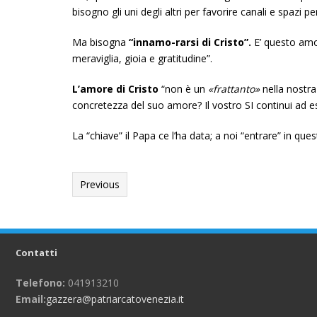
bisogno gli uni degli altri per favorire canali e spazi p
Ma bisogna
“innamo-rarsi di Cristo”.
E’ questo amor
meraviglia, gioia e gratitudine”.
L’amore di Cristo
“non è un
«frattanto»
nella nostr
concretezza del suo amore? Il vostro SI continui ad e
La “chiave” il Papa ce l’ha data; a noi “entrare” in que
Previous
Contatti
Telefono:
041913210
Email:
gazzera@patriarcatovenezia.it