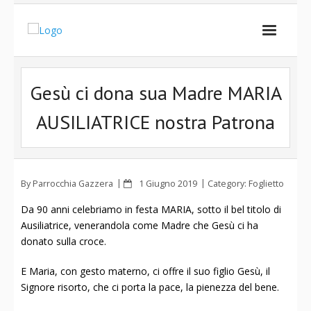
Chi siamo
Gesù ci dona sua Madre MARIA
Attività
AUSILIATRICE nostra Patrona
Scuola e Nido
Foglietto
By
Parrocchia Gazzera
1 Giugno 2019
Category:
Foglietto
Calendario
Da 90 anni celebriamo in festa MARIA, sotto il bel titolo di
Contatti
Ausiliatrice, venerandola come Madre che Gesù ci ha
donato sulla croce.
E Maria, con gesto materno, ci offre il suo figlio Gesù, il
Signore risorto, che ci porta la pace, la pienezza del bene.