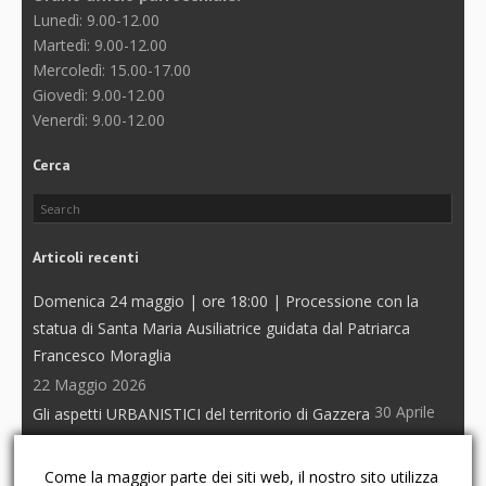
Lunedì: 9.00-12.00
Martedì: 9.00-12.00
Mercoledì: 15.00-17.00
Giovedì: 9.00-12.00
Venerdì: 9.00-12.00
Cerca
Articoli recenti
Domenica 24 maggio | ore 18:00 | Processione con la
statua di Santa Maria Ausiliatrice guidata dal Patriarca
Francesco Moraglia
22 Maggio 2026
30 Aprile
Gli aspetti URBANISTICI del territorio di Gazzera
2026
23 Aprile 2026
Grest 2026 – iscrizioni
Come la maggior parte dei siti web, il nostro sito utilizza