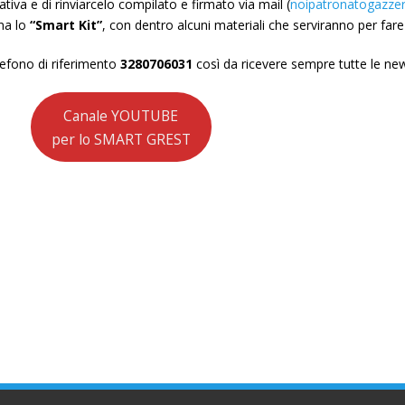
ativa e di rinviarcelo compilato e firmato via mail (
noipatronatogazze
na lo
“Smart Kit”
, con dentro alcuni materiali che serviranno per fare 
elefono di riferimento
3280706031
così da ricevere sempre tutte le ne
Canale YOUTUBE
per lo SMART GREST