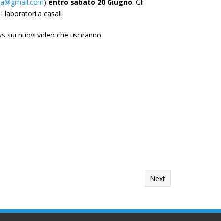
ra@gmail.com
)
entro sabato 20 Giugno
. Gli
i laboratori a casa!!
ws sui nuovi video che usciranno.
Next