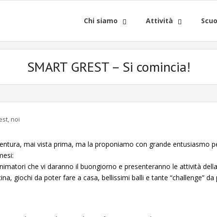
Chi siamo
Attività
Scuo
SMART GREST – Si comincia!
est
,
noi
ntura, mai vista prima, ma la proponiamo con grande entusiasmo per
mesi:
matori che vi daranno il buongiorno e presenteranno le attività della gi
ina, giochi da poter fare a casa, bellissimi balli e tante “challenge” da 