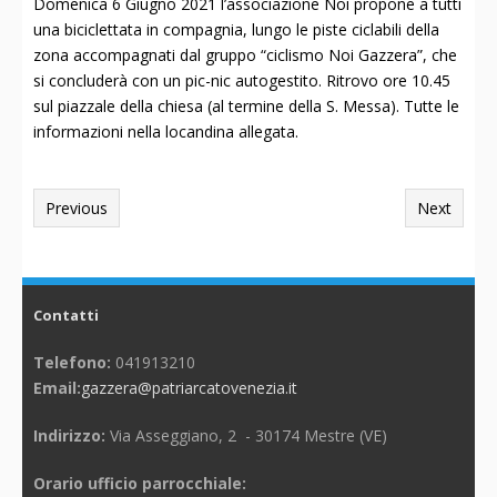
Domenica 6 Giugno 2021 l’associazione Noi propone a tutti
una biciclettata in compagnia, lungo le piste ciclabili della
zona accompagnati dal gruppo “ciclismo Noi Gazzera”, che
si concluderà con un pic-nic autogestito. Ritrovo ore 10.45
sul piazzale della chiesa (al termine della S. Messa). Tutte le
informazioni nella locandina allegata.
Previous
Next
Contatti
Telefono:
041913210
Email:
gazzera@patriarcatovenezia.it
Indirizzo:
Via Asseggiano, 2 - 30174 Mestre (VE)
Orario ufficio parrocchiale: