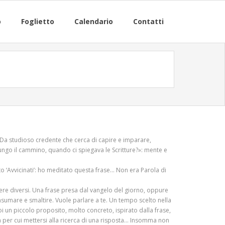
o
Foglietto
Calendario
Contatti
. Da studioso credente che cerca di capire e imparare,
ungo il cammino, quando ci spiegava le Scritture?»: mente e
‘Avvicinati’: ho meditato questa frase… Non era Parola di
ssere diversi. Una frase presa dal vangelo del giorno, oppure
sumare e smaltire. Vuole parlare a te. Un tempo scelto nella
poi un piccolo proposito, molto concreto, ispirato dalla frase,
 per cui mettersi alla ricerca di una risposta… Insomma non