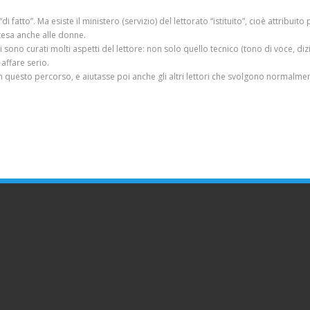
i fatto”. Ma esiste il ministero (servizio) del lettorato “istituito”, cioè attribu
stesa anche alle donne.
no curati molti aspetti del lettore: non solo quello tecnico (tono di voce, dizion
 affare serio.
n questo percorso, e aiutasse poi anche gli altri lettori che svolgono normalmen