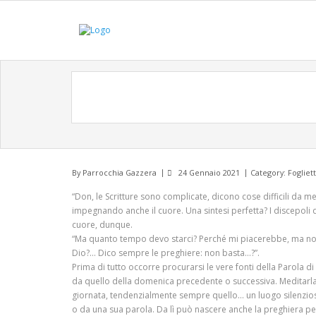
By
Parrocchia Gazzera
24 Gennaio 2021
Category:
Fogliet
“Don, le Scritture sono complicate, dicono cose difficili da
impegnando anche il cuore. Una sintesi perfetta? I discepoli
cuore, dunque.
“Ma quanto tempo devo starci? Perché mi piacerebbe, ma non 
Dio?… Dico sempre le preghiere: non basta…?”.
Prima di tutto occorre procurarsi le vere fonti della Parola d
da quello della domenica precedente o successiva. Meditarla 
giornata, tendenzialmente sempre quello… un luogo silenzioso e 
o da una sua parola. Da lì può nascere anche la preghiera p