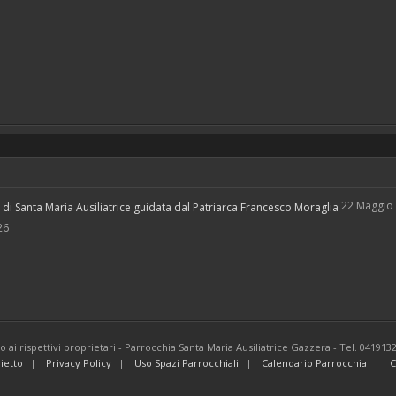
22 Maggio
i Santa Maria Ausiliatrice guidata dal Patriarca Francesco Moraglia
26
ono ai rispettivi proprietari - Parrocchia Santa Maria Ausiliatrice Gazzera - Tel. 041913
lietto
Privacy Policy
Uso Spazi Parrocchiali
Calendario Parrocchia
C