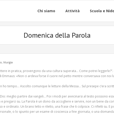
Chi siamo
Attività
Scuola e Nid
Domenica della Parola
to
,
liturgia
 mettere in pratica, provengono da una cultura superata… Come potrei leggerle?”
 di Emmaus: «Non ci ardeva forse il cuore nel petto mentre conversava con noi l
ho tempo… Ascolto comunque le letture della Messa… Sul presepe c’era scritto 
i Dio: meglio partire dai vangeli… Poi i modi per avvicinarsi al testo possono e
e pregarci su. La Parola è un dono da accogliere e servire, non un bene da con
ordinato. Un brano letto e riletto, una frase che ti colpisce. Ci rifletti su. E 
ersonale, o lo spunto per un esame di coscienza a fine giornata, o una domanda