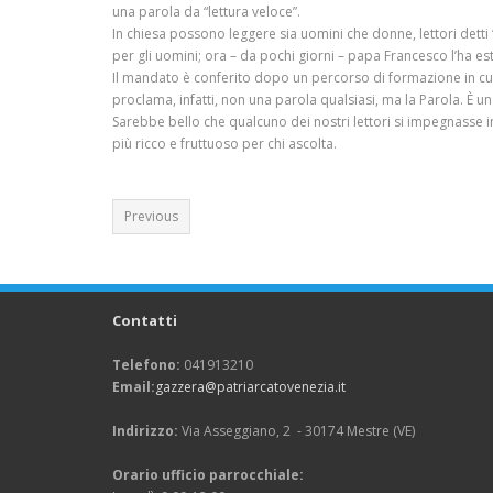
una parola da “lettura veloce”.
In chiesa possono leggere sia uomini che donne, lettori detti “d
per gli uomini; ora – da pochi giorni – papa Francesco l’ha e
Il mandato è conferito dopo un percorso di formazione in cui so
proclama, infatti, non una parola qualsiasi, ma la Parola. È un
Sarebbe bello che qualcuno dei nostri lettori si impegnasse i
più ricco e fruttuoso per chi ascolta.
Previous
Contatti
Telefono:
041913210
Email:
gazzera@patriarcatovenezia.it
Indirizzo:
Via Asseggiano, 2 - 30174 Mestre (VE)
Orario ufficio parrocchiale: