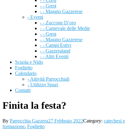
- - Corsi
- - Grest
- - Maggio Gazzerese
- Eventi
- - Zuccone D’oro
- - Carnevale delle Medie
- - Grest
- - Maggio Gazzerese
- - Campi Estivi
- - Gazzeraland
- - Altri Eventi
Scuola e Nido
Foglietto
Calendario
- Attività Parrocchiali
- Utilizzo Spazi
Contatti
Finita la festa?
By
Parrocchia Gazzera
27 Febbraio 2022
Category:
catechesi e
formazione
,
Foglietto