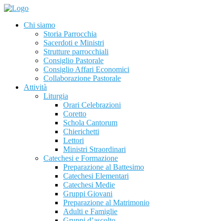
Chi siamo
Storia Parrocchia
Sacerdoti e Ministri
Strutture parrocchiali
Consiglio Pastorale
Consiglio Affari Economici
Collaborazione Pastorale
Attività
Liturgia
Orari Celebrazioni
Coretto
Schola Cantorum
Chierichetti
Lettori
Ministri Straordinari
Catechesi e Formazione
Preparazione al Battesimo
Catechesi Elementari
Catechesi Medie
Gruppi Giovani
Preparazione al Matrimonio
Adulti e Famiglie
Gruppi d’ascolto