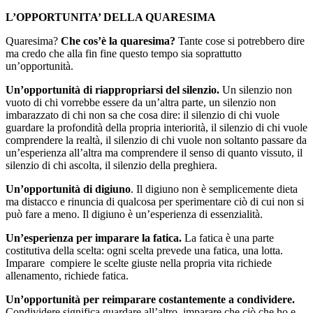
L’OPPORTUNITA’ DELLA QUARESIMA
Quaresima?
Che cos’è la quaresima?
Tante cose si potrebbero dire
ma credo che alla fin fine questo tempo sia soprattutto
un’opportunità.
Un’opportunità di riappropriarsi del silenzio.
Un silenzio non
vuoto di chi vorrebbe essere da un’altra parte, un silenzio non
imbarazzato di chi non sa che cosa dire: il silenzio di chi vuole
guardare la profondità della propria interiorità, il silenzio di chi vuole
comprendere la realtà, il silenzio di chi vuole non soltanto passare da
un’esperienza all’altra ma comprendere il senso di quanto vissuto, il
silenzio di chi ascolta, il silenzio della preghiera.
Un’opportunità di digiuno
. Il digiuno non è semplicemente dieta
ma distacco e rinuncia di qualcosa per sperimentare ciò di cui non si
può fare a meno. Il digiuno è un’esperienza di essenzialità.
Un’esperienza per imparare la fatica.
La fatica è una parte
costitutiva della scelta: ogni scelta prevede una fatica, una lotta.
Imparare compiere le scelte giuste nella propria vita richiede
allenamento, richiede fatica.
Un’opportunità per reimparare costantemente a condividere.
Condividere significa guardare all’altro, imparare che ciò che ho e