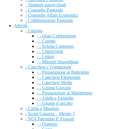
- Strutture parrocchiali
- Consiglio Pastorale
- Consiglio Affari Economici
- Collaborazione Pastorale
Attività
- Liturgia
- - Orari Celebrazioni
- - Coretto
- - Schola Cantorum
- - Chierichetti
- - Lettori
- - Ministri Straordinari
- Catechesi e Formazione
- - Preparazione al Battesimo
- - Catechesi Elementari
- - Catechesi Medie
- - Gruppi Giovani
- - Preparazione al Matrimonio
- - Adulti e Famiglie
- - Gruppi d’ascolto
- Carità e Missioni
- Scout Gazzera – Mestre 5
- NOI Patronato P. Frassati
- - Oratorio