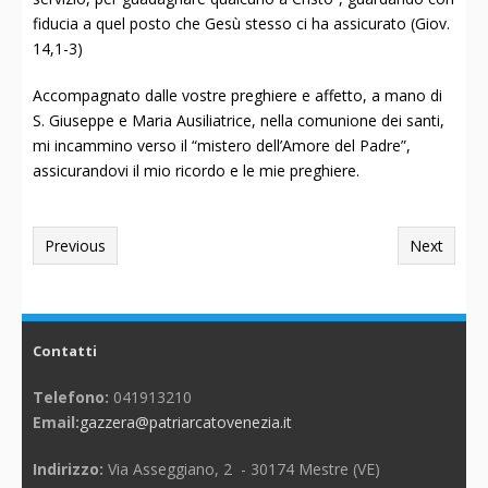
fiducia a quel posto che Gesù stesso ci ha assicurato (Giov.
14,1-3)
Accompagnato dalle vostre preghiere e affetto, a mano di
S. Giuseppe e Maria Ausiliatrice, nella comunione dei santi,
mi incammino verso il “mistero dell’Amore del Padre”,
assicurandovi il mio ricordo e le mie preghiere.
Previous
Next
Contatti
Telefono:
041913210
Email:
gazzera@patriarcatovenezia.it
Indirizzo:
Via Asseggiano, 2 - 30174 Mestre (VE)