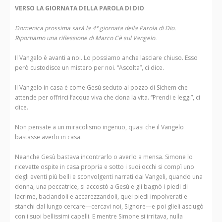
VERSO LA GIORNATA DELLA PAROLA DI DIO
Domenica prossima sarà la 4° giornata della Parola di Dio.
Riportiamo una riflessione di Marco Cè sul Vangelo.
Il Vangelo è avanti a noi. Lo possiamo anche lasciare chiuso. Esso
però custodisce un mistero per noi. “Ascolta”, ci dice.
Il Vangelo in casa è come Gesù seduto al pozzo di Sichem che
attende per offrirci l’acqua viva che dona la vita. “Prendi e leggi”, ci
dice.
Non pensate a un miracolismo ingenuo, quasi che il Vangelo
bastasse averlo in casa.
Neanche Gesù bastava incontrarlo o averlo a mensa. Simone lo
ricevette ospite in casa propria e sotto i suoi occhi si compì uno
degli eventi più belli e sconvolgenti narrati dai Vangeli, quando una
donna, una peccatrice, si accostò a Gesù e gli bagnò i piedi di
lacrime, baciandoli e accarezzandoli, quei piedi impolverati e
stanchi dal lungo cercare—cercavi noi, Signore—e poi glieli asciugò
con i suoi bellissimi capelli. E mentre Simone si irritava, nulla