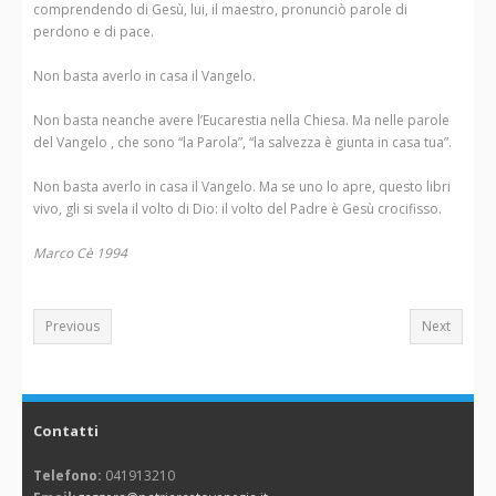
comprendendo di Gesù, lui, il maestro, pronunciò parole di
perdono e di pace.
Non basta averlo in casa il Vangelo.
Non basta neanche avere l’Eucarestia nella Chiesa. Ma nelle parole
del Vangelo , che sono “la Parola”, “la salvezza è giunta in casa tua”.
Non basta averlo in casa il Vangelo. Ma se uno lo apre, questo libri
vivo, gli si svela il volto di Dio: il volto del Padre è Gesù crocifisso.
Marco Cè 1994
Previous
Next
Contatti
Telefono:
041913210