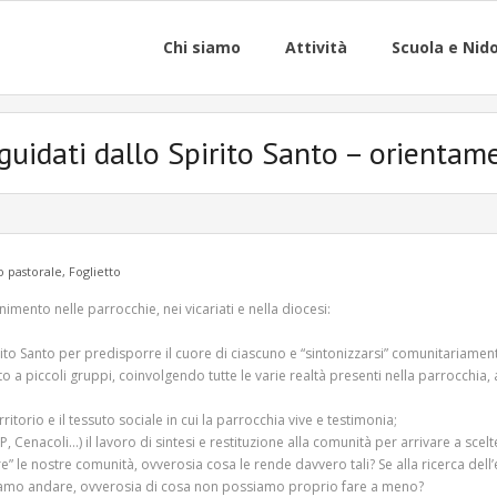
Chi siamo
Attività
Scuola e Nid
uidati dallo Spirito Santo – orientam
o pastorale
,
Foglietto
imento nelle parrocchie, nei vicariati e nella diocesi:
ito Santo per predisporre il cuore di ciascuno e “sintonizzarsi” comunitariamen
o a piccoli gruppi, coinvolgendo tutte le varie realtà presenti nella parrocchia, 
orio e il tessuto sociale in cui la parrocchia vive e testimonia;
, Cenacoli…) il lavoro di sintesi e restituzione alla comunità per arrivare a scelt
re” le nostre comunità, ovverosia cosa le rende davvero tali? Se alla ricerca dell’e
ossiamo andare, ovverosia di cosa non possiamo proprio fare a meno?