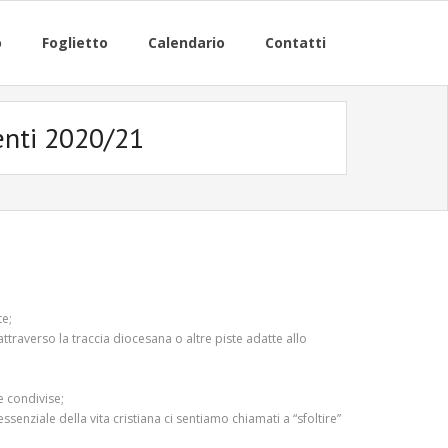
o
Foglietto
Calendario
Contatti
enti 2020/21
te;
attraverso la traccia diocesana o altre piste adatte allo
e condivise;
ssenziale della vita cristiana ci sentiamo chiamati a “sfoltire”