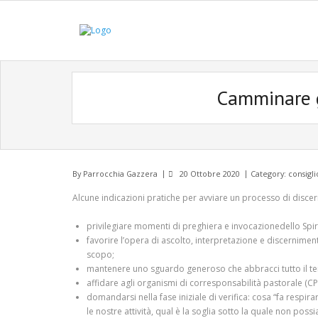
Camminare g
By
Parrocchia Gazzera
20 Ottobre 2020
Category:
consigli
Alcune indicazioni pratiche per avviare un processo di discern
privilegiare momenti di preghiera e invocazionedello Spir
favorire l’opera di ascolto, interpretazione e discerniment
scopo;
mantenere uno sguardo generoso che abbracci tutto il territ
affidare agli organismi di corresponsabilità pastorale (CPP
domandarsi nella fase iniziale di verifica: cosa “fa respira
le nostre attività, qual è la soglia sotto la quale non p