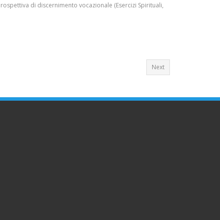
 prospettiva di discernimento vocazionale (Esercizi Spirituali,
Next