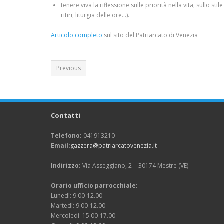
tenere viva la riflessione sulle priorità nella vita, sullo s
ritiri, liturgia delle ore…).
Articolo completo
sul sito del Patriarcato di Venezia
Previous
Contatti
Telefono:
041913210
Email:
gazzera@patriarcatovenezia.it
Indirizzo:
Via Asseggiano, 2 - 30174 Mestre (VE)
Orario ufficio parrocchiale:
Lunedì: 9.00-12.00
Martedì: 9.00-12.00
Mercoledì: 15.00-17.00