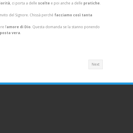
iorità
, ci porta a delle
scelte
e poi anche a delle
pratiche
.
invito del Signore. Chissà perché
facciamo così tanta
e l’
amore di Dio
. Questa domanda se la stanno ponendo
sposta vera
.
Next