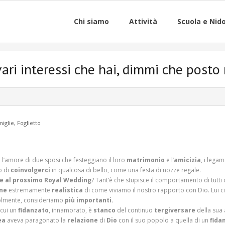
Chi siamo
Attività
Scuola e Nid
vari interessi che hai, dimmi che posto
miglie
,
Foglietto
: l’amore di due sposi che festeggiano il loro
matrimonio
e l’
amicizia
, i legam
o di
coinvolgerci
in qualcosa di bello, come una festa di nozze regale.
le al prossimo Royal Wedding
? Tant’è che stupisce il comportamento di tutti 
ine
estremamente
realistica
di come viviamo il nostro rapporto con Dio. Lui ci 
olmente, consideriamo
più importanti.
 cui un
fidanzato
, innamorato, è
stanco
del continuo
tergiversare
della sua 
ea
aveva paragonato la
relazione
di
Dio
con il suo popolo a quella di un
fida