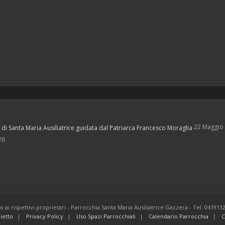
22 Maggio
i Santa Maria Ausiliatrice guidata dal Patriarca Francesco Moraglia
26
ono ai rispettivi proprietari - Parrocchia Santa Maria Ausiliatrice Gazzera - Tel. 041913
lietto
Privacy Policy
Uso Spazi Parrocchiali
Calendario Parrocchia
C