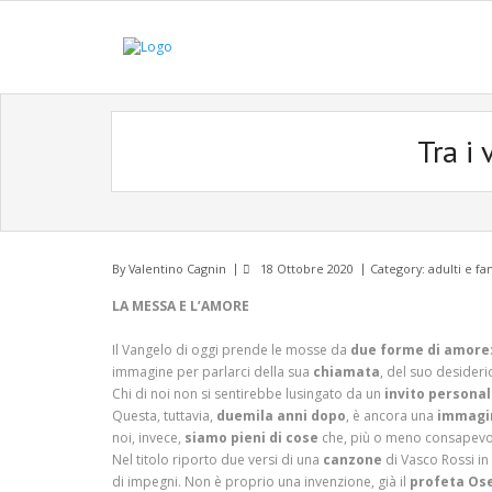
Tra i 
By
Valentino Cagnin
18 Ottobre 2020
Category:
adulti e fa
LA MESSA E L’AMORE
Il Vangelo di oggi prende le mosse da
due forme di amore
immagine per parlarci della sua
chiamata
, del suo desideri
Chi di noi non si sentirebbe lusingato da un
invito persona
Questa, tuttavia,
duemila anni dopo
, è ancora una
immag
noi, invece,
siamo pieni di cose
che, più o meno consapev
Nel titolo riporto due versi di una
canzone
di Vasco Rossi in
di impegni. Non è proprio una invenzione, già il
profeta Os