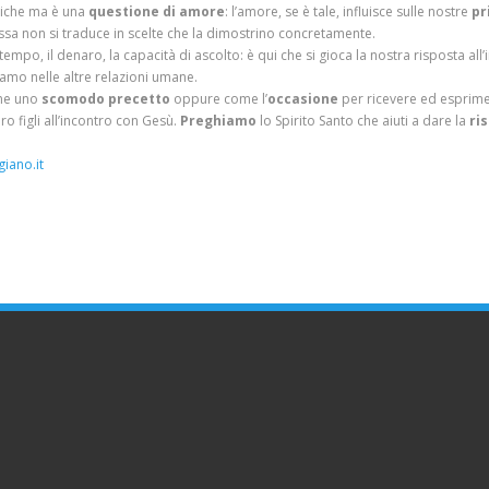
atiche ma è una
questione di amore
: l’amore, se è tale, influisce sulle nostre
pr
sa non si traduce in scelte che la dimostrino concretamente.
po, il denaro, la capacità di ascolto: è qui che si gioca la nostra risposta all’
iamo nelle altre relazioni umane.
me uno
scomodo precetto
oppure come l’
occasione
per ricevere ed esprimer
 figli all’incontro con Gesù.
Preghiamo
lo Spirito Santo che aiuti a dare la
ri
iano.it