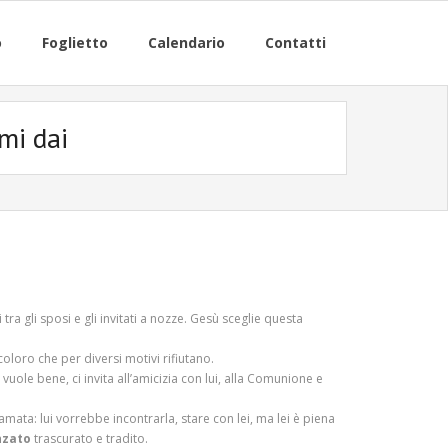
o
Foglietto
Calendario
Contatti
 mi dai
i tra gli sposi e gli invitati a nozze. Gesù sceglie questa
coloro che per diversi motivi rifiutano.
vuole bene, ci invita all’amicizia con lui, alla Comunione e
amata: lui vorrebbe incontrarla, stare con lei, ma lei è piena
nzato
trascurato e tradito.