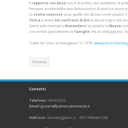
Il
rapporto con Gesù
non è, in primis, una questione di pr
Nessuno accetterebbe una dichiarazione di amicizia se poi es
Le
scelte concrete
sono quelle che dicono come usiamo il tem
fatica
a vivere
nei confronti di Dio
la stessa logica che viv
Siamo tutti chiamati a
domandarci
se viviamo la
Messa
co
con serietà specialmente le
famiglie
che accompagnano i loro
Tratto da “L’eco di Asseggiano” n. 1578,
www.parrocchiassegg
Previous
Contatti
Telefono:
041913210
Email:
gazzera@patriarcatovenezia.it
Indirizzo:
Via Asseggiano, 2 - 30174 Mestre (VE)