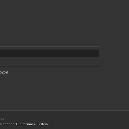
 2026
210
alendario Auditorium e Tettoia