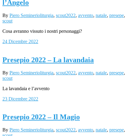
l’Angelo
By
Piero Seminerio
liturgia
,
scout
2022
,
avvento
,
natale
,
presepe
,
scout
Cosa avranno vissuto i nostri personaggi?
24 Dicembre 2022
Presepio 2022 – La lavandaia
By
Piero Seminerio
liturgia
,
scout
2022
,
avvento
,
natale
,
presepe
,
scout
La lavandaia e l’avvento
23 Dicembre 2022
Presepio 2022 – Il Magio
By
Piero Seminerio
liturgia
,
scout
2022
,
avvento
,
natale
,
presepe
,
scout