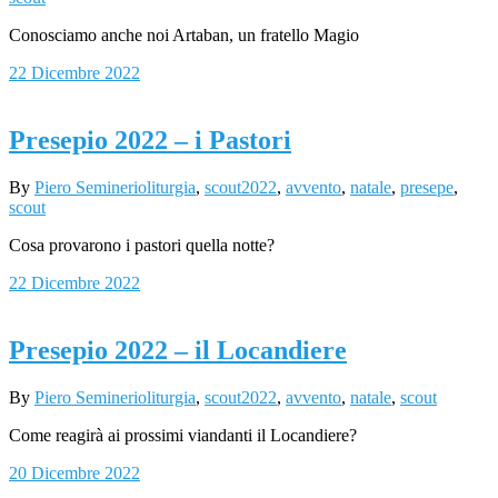
Conosciamo anche noi Artaban, un fratello Magio
22 Dicembre 2022
Presepio 2022 – i Pastori
By
Piero Seminerio
liturgia
,
scout
2022
,
avvento
,
natale
,
presepe
,
scout
Cosa provarono i pastori quella notte?
22 Dicembre 2022
Presepio 2022 – il Locandiere
By
Piero Seminerio
liturgia
,
scout
2022
,
avvento
,
natale
,
scout
Come reagirà ai prossimi viandanti il Locandiere?
20 Dicembre 2022