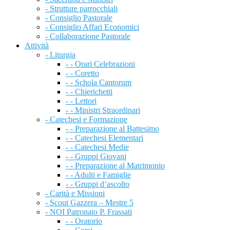
- Strutture parrocchiali
- Consiglio Pastorale
- Consiglio Affari Economici
- Collaborazione Pastorale
Attività
- Liturgia
- - Orari Celebrazioni
- - Coretto
- - Schola Cantorum
- - Chierichetti
- - Lettori
- - Ministri Straordinari
- Catechesi e Formazione
- - Preparazione al Battesimo
- - Catechesi Elementari
- - Catechesi Medie
- - Gruppi Giovani
- - Preparazione al Matrimonio
- - Adulti e Famiglie
- - Gruppi d’ascolto
- Carità e Missioni
- Scout Gazzera – Mestre 5
- NOI Patronato P. Frassati
- - Oratorio