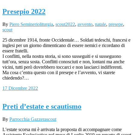
Presepio 2022
By
Piero Seminerio
liturgia
,
scout
2022
,
avvento
,
natale
,
presepe
,
scout
25 dicembre 1914, fronte Occidentale… Soldati tedeschi, francesi e
inglesi per un giorno dimenticano di essere nemici e ricordano di
essere fratelli.
I conflitti, nella nostra storia, si sono susseguiti e si susseguono
tutt’ora, senza sosta. Conflitti conosciuti e non, lontani ma anche
vicini, tutti però dovrebbero toccarci e non lasciarci indifferenti.
Ma cosa c’entra questo con il presepe e l’avvento, vi starete
chiedendo?…
17 Dicembre 2022
Preti d’estate e scautismo
By
Parrocchia Gazzera
scout
L’estate scorsa mi è arrivata la proposta di accompagnare come
Assistente Ecclesiastico nel mese di Luglio 2019 un reparto di scout