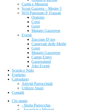
Carità e Missioni
Scout Gazzera – Mestre 5
NOI Patronato P. Frassati
Oratorio
Corsi
Grest
Maggio Gazzerese
Eventi
Zuccone D’oro
Carnevale delle Medie
Grest
Maggio Gazzerese
Campi Estivi
Gazzeraland
Altri Eventi
Scuola e Nido
Foglietto
Calendario
Attività Parrocchiali
Utilizzo Spazi
Contatti
Chi siamo
- Storia Parrocchia
- Sacerdoti e Ministri