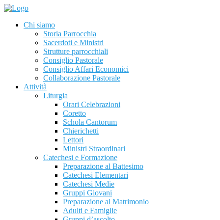
Chi siamo
Storia Parrocchia
Sacerdoti e Ministri
Strutture parrocchiali
Consiglio Pastorale
Consiglio Affari Economici
Collaborazione Pastorale
Attività
Liturgia
Orari Celebrazioni
Coretto
Schola Cantorum
Chierichetti
Lettori
Ministri Straordinari
Catechesi e Formazione
Preparazione al Battesimo
Catechesi Elementari
Catechesi Medie
Gruppi Giovani
Preparazione al Matrimonio
Adulti e Famiglie
Gruppi d’ascolto