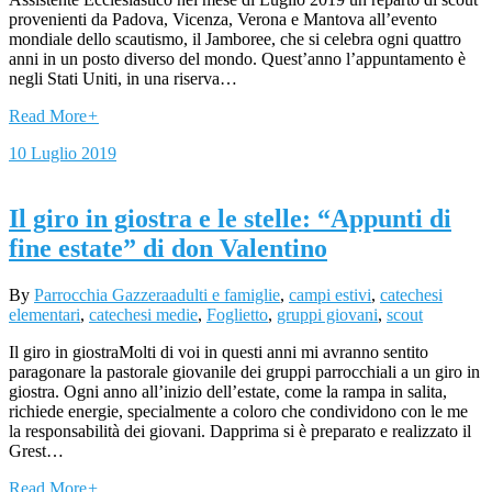
provenienti da Padova, Vicenza, Verona e Mantova all’evento
mondiale dello scautismo, il Jamboree, che si celebra ogni quattro
anni in un posto diverso del mondo. Quest’anno l’appuntamento è
negli Stati Uniti, in una riserva…
Read More
+
10 Luglio 2019
Il giro in giostra e le stelle: “Appunti di
fine estate” di don Valentino
By
Parrocchia Gazzera
adulti e famiglie
,
campi estivi
,
catechesi
elementari
,
catechesi medie
,
Foglietto
,
gruppi giovani
,
scout
Il giro in giostraMolti di voi in questi anni mi avranno sentito
paragonare la pastorale giovanile dei gruppi parrocchiali a un giro in
giostra. Ogni anno all’inizio dell’estate, come la rampa in salita,
richiede energie, specialmente a coloro che condividono con le me
la responsabilità dei giovani. Dapprima si è preparato e realizzato il
Grest…
Read More
+