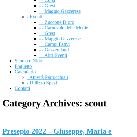
- - Corsi
- - Grest
- - Maggio Gazzerese
- Eventi
- - Zuccone D’oro
- - Carnevale delle Medie
- - Grest
- - Maggio Gazzerese
- - Campi Estivi
- - Gazzeraland
- - Altri Eventi
Scuola e Nido
Foglietto
Calendario
- Attività Parrocchiali
- Utilizzo Spazi
Contatti
Category Archives:
scout
Presepio 2022 – Giuseppe, Maria e